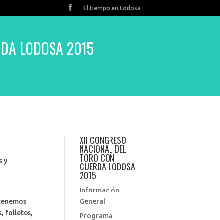
El tiempo en Lodosa
RDA LODOSA 2015
XII CONGRESO
NACIONAL DEL
TORO CON
s y
CUERDA LODOSA
2015
Información
e tenemos
General
, folletos,
Programa