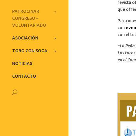
revista o
que ofre
PATROCINAR
CONGRESO –
Para nue
VOLUNTARIADO
con
even
con el t
ASOCIACIÓN
*La Peña 
TORO CON SOGA
Los toros
en el Cong
NOTICIAS
CONTACTO