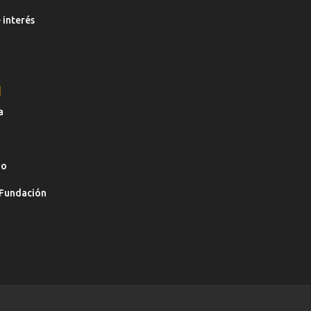
 interés
N
a
io
 Fundación