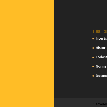
TORO CO
Interés
Histori
Lodosa
Normat
Docume
Bienveni