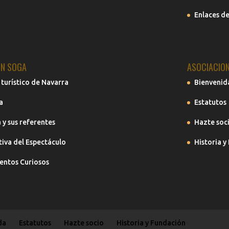
Enlaces de
N SOGA
ASOCIACIO
 turístico de Navarra
Bienvenid
a
Estatutos
 y sus referentes
Hazte soc
iva del Espectáculo
Historia y
ntos Curiosos
da
Estatutos
Hazte socio
Historia y Fundación