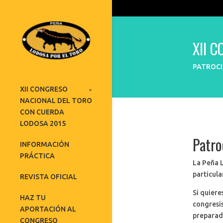
XII 
PATROCI
XII CONGRESO
NACIONAL DEL TORO
CON CUERDA
LODOSA 2015
Patro
INFORMACIÓN
PRÁCTICA
La Peña 
particula
REVISTA OFICIAL
Si quiere
HAZ TU
congresis
APORTACIÓN AL
preparado
CONGRESO