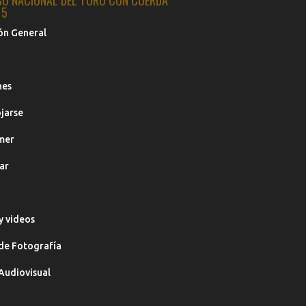
SO NACIONAL DEL TORO CON CUERDA
15
ón General
nes
jarse
mer
ar
y videos
de Fotografía
Audiovisual