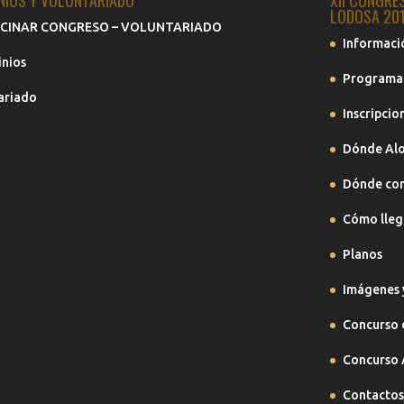
NIOS Y VOLUNTARIADO
XII CONGRE
LODOSA 20
CINAR CONGRESO – VOLUNTARIADO
Informaci
inios
Programa
ariado
Inscripcio
Dónde Alo
Dónde co
Cómo lleg
Planos
Imágenes 
Concurso 
Concurso 
Contactos