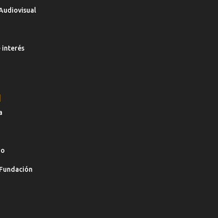
Audiovisual
 interés
N
a
io
 Fundación