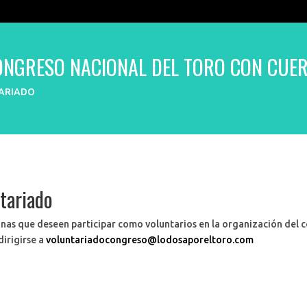
CONGRESO NACIONAL DEL TORO CON CUE
ARIADO
tariado
nas que deseen participar como voluntarios en la organización del 
irigirse a
voluntariadocongreso@lodosaporeltoro.com