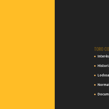
TORO CO
Interés
Histori
Lodosa
Normat
Docume