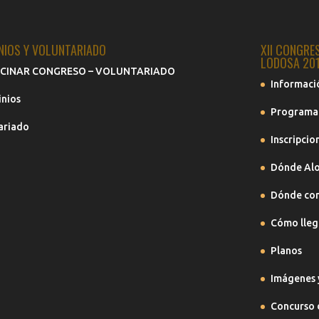
NIOS Y VOLUNTARIADO
XII CONGRE
LODOSA 20
CINAR CONGRESO – VOLUNTARIADO
Informaci
inios
Programa
ariado
Inscripcio
Dónde Alo
Dónde co
Cómo lleg
Planos
Imágenes 
Concurso 