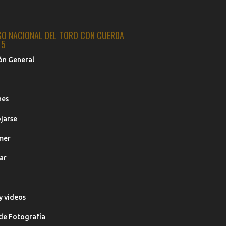
SO NACIONAL DEL TORO CON CUERDA
15
ón General
nes
jarse
mer
ar
y videos
de Fotografía